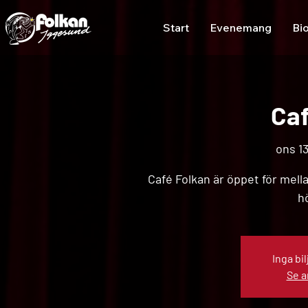
Start
Evenemang
Bi
Caf
ons 13
Café Folkan är öppet för mell
h
Inga bil
Se 