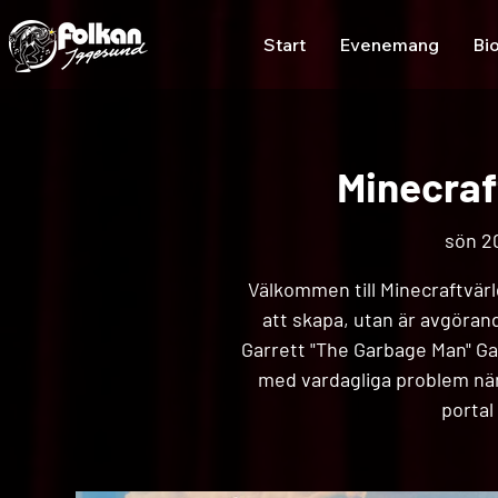
Start
Evenemang
Bi
Minecraf
sön 20
Välkommen till Minecraftvärld
att skapa, utan är avgörand
Garrett "The Garbage Man" Ga
med vardagliga problem när
portal 