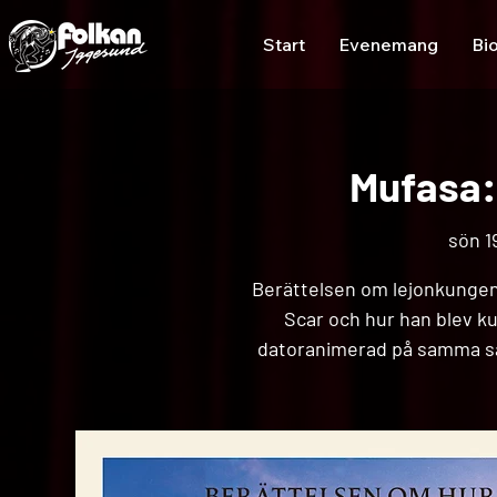
Start
Evenemang
Bi
Mufasa:
sön 19
Berättelsen om lejonkungen
Scar och hur han blev kun
datoranimerad på samma sä