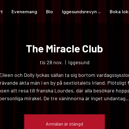
rt
Evenemang
Bio
Iggesundsrevyn ⌵
Boka lok
The Miracle Club
tis 28 nov.
  |  
Iggesund
, Eileen och Dolly lyckas sällan ta sig bortom vardagssysslo
rävande äkta män i en by på sextiotalets Irland. Plötsligt 
sen att resa till franska Lourdes, där alla besökare hopp
personliga mirakel. De tre väninnorna är inget undantag..
Anmälan är stängd