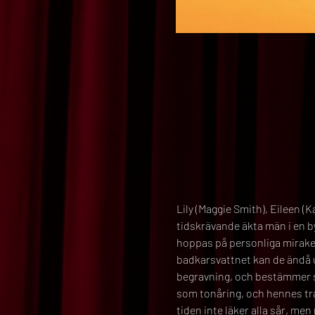
Lily (Maggie Smith), Eileen (
tidskrävande äkta män i en by 
hoppas på personliga mirakel
badkarsvattnet kan de ändå un
begravning, och bestämmer sig
som tonåring, och hennes tra
tiden inte läker alla sår, men