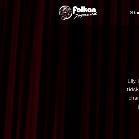
Sta
Lily
tidsk
chan