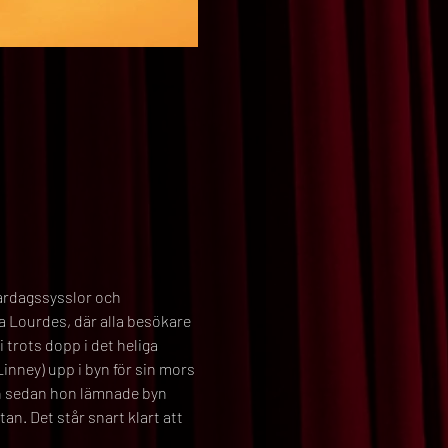
vardagssysslor och 
ka Lourdes, där alla besökare 
trots dopp i det heliga 
inney) upp i byn för sin mors 
een sedan hon lämnade byn 
n. Det står snart klart att 