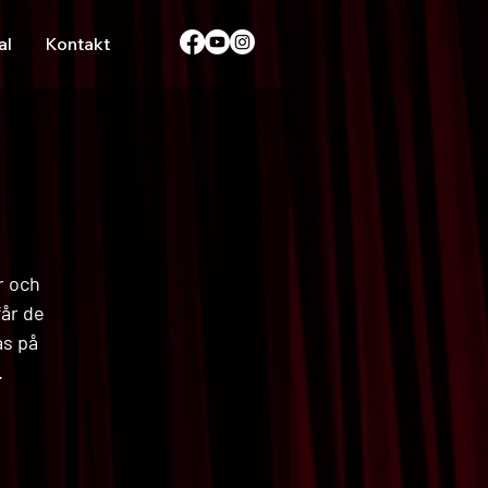
al
Kontakt
r och
får de
as på
.