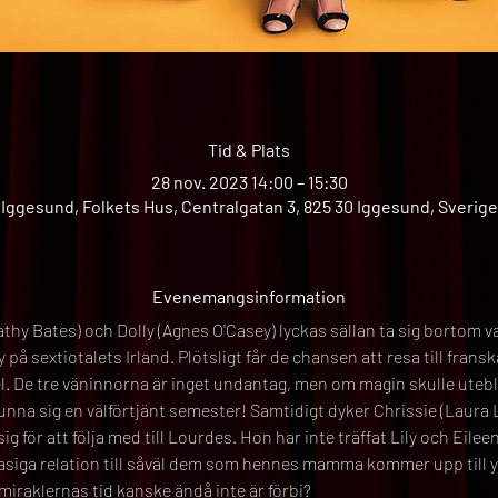
Tid & Plats
28 nov. 2023 14:00 – 15:30
Iggesund, Folkets Hus, Centralgatan 3, 825 30 Iggesund, Sverige
Evenemangsinformation
Kathy Bates) och Dolly (Agnes O'Casey) lyckas sällan ta sig bortom 
på sextiotalets Irland. Plötsligt får de chansen att resa till frans
. De tre väninnorna är inget undantag, men om magin skulle utebli 
na sig en välförtjänt semester! Samtidigt dyker Chrissie (Laura L
 för att följa med till Lourdes. Hon har inte träffat Lily och Eil
siga relation till såväl dem som hennes mamma kommer upp till yta
 miraklernas tid kanske ändå inte är förbi?