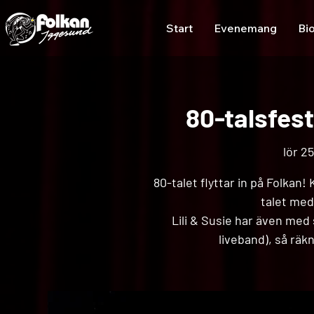
Start
Evenemang
Bi
80-talsfest
lör 25
80-talet flyttar in på Folkan!
talet med
Lili & Susie har även me
liveband), så räk