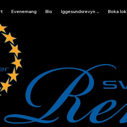
rt
Evenemang
Bio
Iggesundsrevyn ⌵
Boka lok