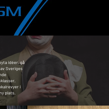
yta idéer, gå
 av Sveriges
nde
sklasser.
kalrevyer i
ny plats.