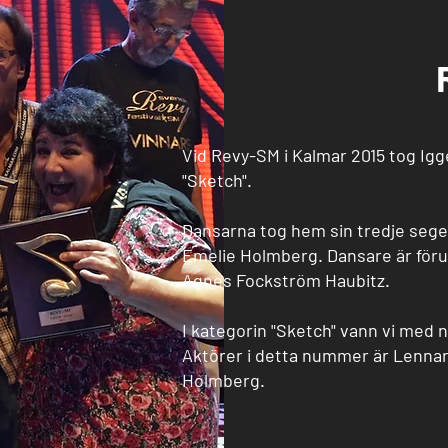
Vid Revy-SM i Kalmar 2015 tog Ig
"Sketch".
Dansarna tog hem sin tredje sege
Emelie Holmberg. Dansare är fö
Agnes Fockström Haubitz.
I kategorin "Sketch" vann vi med 
Aktörer i detta nummer är Lennar
Holmberg.