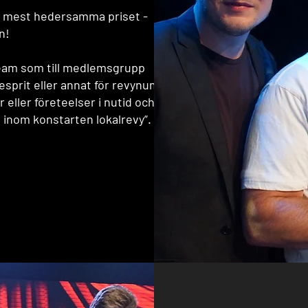
t mest hedersamma priset -
n!
rteam som till medlemsgrupp
 esprit eller annat för revynummer
eller företeelser i nutid och vars
 inom konstarten lokalrevy”.