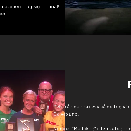
läinen. Tog sig till final!
nen.
Och från denna revy så deltog vi 
Östersund.
Numret "Medskog" i den kategorin