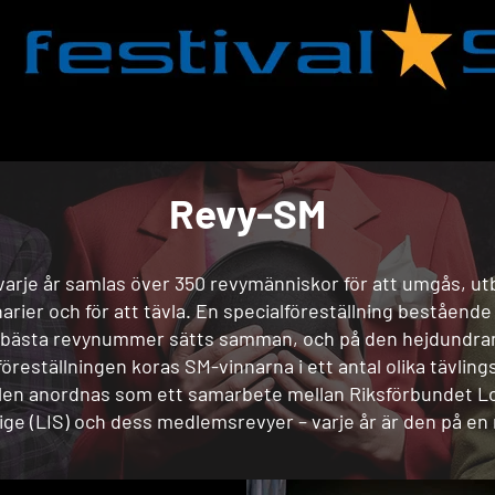
Revy-SM
 varje år samlas över 350 revymänniskor för att umgås, utb
arier och för att tävla. En specialföreställning bestående
bästa revynummer sätts samman, och på den hejdundra
föreställningen koras SM-vinnarna i ett antal olika tävling
len anordnas som ett samarbete mellan Riksförbundet Lo
ige (LIS) och dess medlemsrevyer – varje år är den på en 