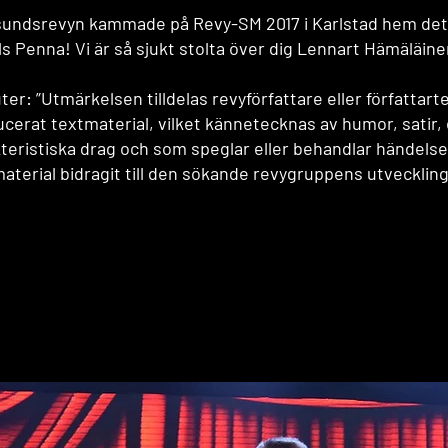
sundsrevyn kammade på Revy-SM 2017 i Karlstad hem de
s Penna! Vi är så sjukt stolta över dig Lennart Hämäläine
ter: ”Utmärkelsen tilldelas revyförfattare eller författa
cerat textmaterial, vilket kännetecknas av humor, satir,
teristiska drag och som speglar eller behandlar händelser 
aterial bidragit till den sökande revygruppens utveckling