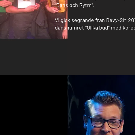
"Dans och Rytm".
Vi gick segrande från Revy-SM 201
dansnumret "Olika bud" med kore