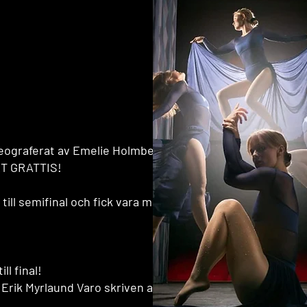
reograferat av Emelie Holmberg
RT GRATTIS!
e till semifinal och fick vara med
l final!
Erik Myrlaund Varo skriven av