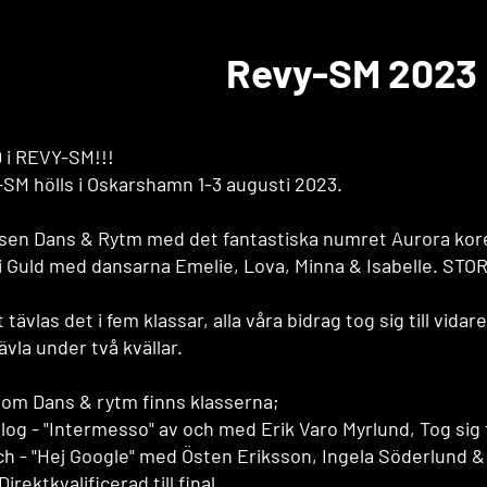
Revy-SM 2023
 i REVY-SM!!!
SM hölls i Oskarshamn 1-3 augusti 2023.
ssen Dans & Rytm med det fantastiska numret Aurora ko
i Guld med dansarna Emelie, Lova, Minna & Isabelle. STO
t tävlas det i fem klassar, alla våra bidrag tog sig till vidar
ävla under två kvällar.
om Dans & rytm finns klasserna;
og - "Intermesso" av och med Erik Varo Myrlund, Tog sig til
h - "Hej Google" med Östen Eriksson, Ingela Söderlund & 
Direktkvalificerad till final