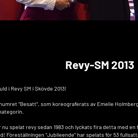
Revy-SM 2013
ld i Revy SM i Skövde 2013!
umret "Besatt", som koreograferats av Emelie Holmberg
kategorin.
r nu spelat revy sedan 1983 och lyckats fira detta med en f
d! Föreställningen "Jubileende" har spelats för 53 fullsatt