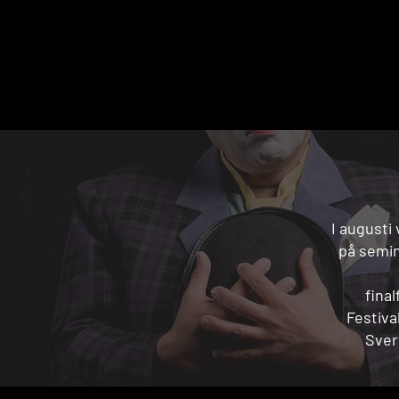
I augusti
på semin
final
Festiva
Sver