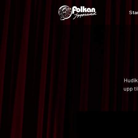
Sta
Hudik
upp ti