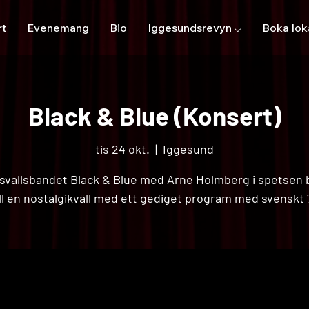
rt
Evenemang
Bio
Iggesundsrevyn ⌵
Boka lok
Black & Blue (Konsert)
tis 24 okt.
  |  
Iggesund
svallsbandet Black & Blue med Arne Holmberg i spetsen 
ll en nostalgikväll med ett gediget program med svenskt 