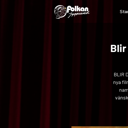
Sta
Bli
BLIR 
nya fi
nam
vänsk