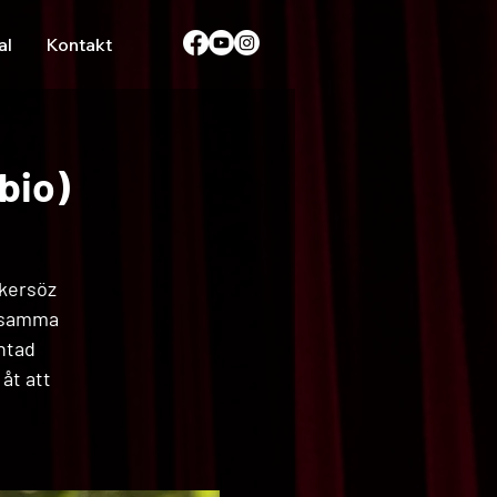
al
Kontakt
bio)
kersöz
d samma
ntad
åt att