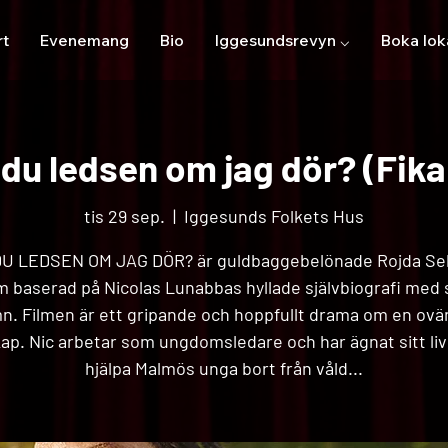
rt
Evenemang
Bio
Iggesundsrevyn ⌵
Boka lok
r du ledsen om jag dör? (Fika
tis 29 sep.
  |  
Iggesunds Folkets Hus
DU LEDSEN OM JAG DÖR? är guldbaggebelönade Rojda Se
lm baserad på Nicolas Lunabbas hyllade självbiografi me
n. Filmen är ett gripande och hoppfullt drama om en ovä
ap. Nic arbetar som ungdomsledare och har ägnat sitt liv 
hjälpa Malmös unga bort från våld...