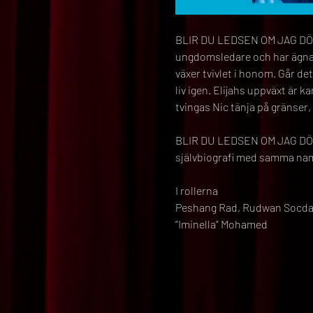
BLIR DU LEDSEN OM JAG DÖR? 
ungdomsledare och har ägnat s
växer tvivlet i honom. Går de
liv igen. Elijahs uppväxt är k
tvingas Nic tänja på gränser, 
BLIR DU LEDSEN OM JAG DÖR?
självbiografi med samma na
I rollerna
Peshang Rad, Rudwan Socdal, 
”Iminella” Mohamed