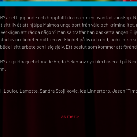
är ett gripande och hoppfullt drama om en oväntad vänskap. Ni
itt liv åt att hjälpa Malmös unga bort från våld och kriminalitet,
t verkligen att rädda någon? Men så träffar han baskettalangen Elija
antad av oroligheter mitt i en verklighet på liv och död, och i försö
både i sitt arbete och i sig själv. Ett beslut som kommer att föränd
 är guldbaggebelönade Rojda Sekersöz nya film baserad på Nico
mn.
Loulou Lamotte, Sandra Stojilkovic, Ida Linnertorp, Jason ”Timbu
Läs mer >