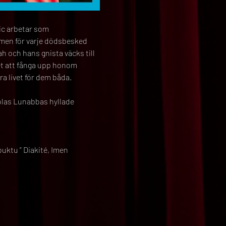
c arbetar som 
 men för varje dödsbesked 
h och hans gnista väcks till 
ket att fånga upp honom 
ra livet för dem båda.
las Lunabbas hyllade 
ktu ” Diakité, Imen 