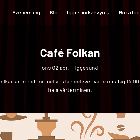
rt
Evenemang
Bio
Iggesundsrevyn ⌵
Boka lok
Café Folkan
ons 02 apr.
  |  
Iggesund
olkan är öppet för mellanstadieelever varje onsdag 14.00