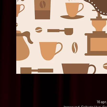
16 apr
Iggesund, Folkets Hus, Ce