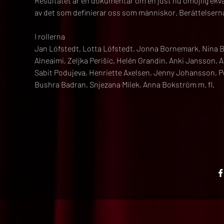
Resultatet är en dokumentär om en just nu omöjlig ekv
av det som definierar oss som människor. Berättelserna 
I rollerna
Jan Löfstedt, Lotta Löfstedt, Jonna Bornemark, Nina B
Alneaimi, Zeljka Perišic, Helén Grandin, Anki Jansson,
Sabit Podujeva, Henriette Axelsen, Jenny Johansson, Pe
Bushra Badran, Snjezana Milek, Anna Bokström m. fl.