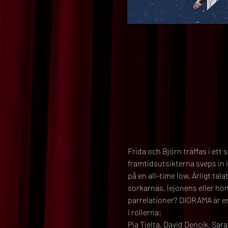
Frida och Björn träffas i ett
framtidsutsikterna sveps in 
på en all-time low. Ärligt ta
sorkarnas, lejonens eller hö
parrelationer? DIORAMA är en
I rollerna:
Pia Tjelta, David Dencik, Sa