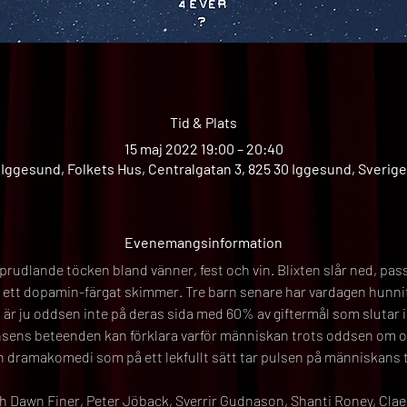
Tid & Plats
15 maj 2022 19:00 – 20:40
Iggesund, Folkets Hus, Centralgatan 3, 825 30 Iggesund, Sverige
Evenemangsinformation
 sprudlande töcken bland vänner, fest och vin. Blixten slår ned, pas
i ett dopamin-färgat skimmer. Tre barn senare har vardagen hunni
lat är ju oddsen inte på deras sida med 60% av giftermål som slutar 
nsens beteenden kan förklara varför människan trots oddsen om och
 dramakomedi som på ett lekfullt sätt tar pulsen på människans t
rah Dawn Finer, Peter Jöback, Sverrir Gudnason, Shanti Roney, Clae