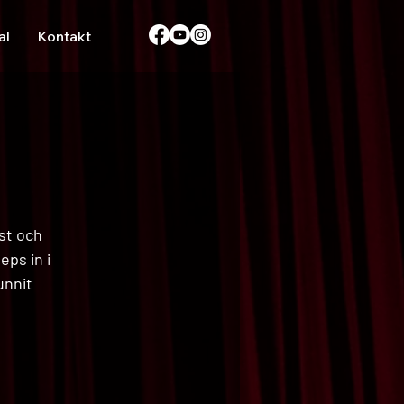
al
Kontakt
est och
eps in i
unnit