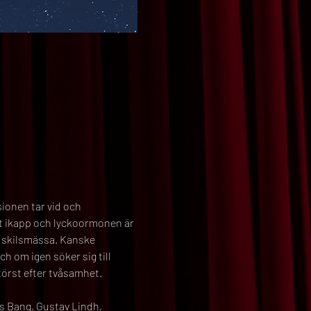
sionen tar vid och 
t ikapp och lyckoormonen är 
i skilsmässa. Kanske 
 om igen söker sig till 
örst efter tvåsamhet.
s Bang, Gustav Lindh, 