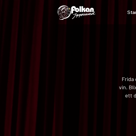
Sta
Frida 
vin. Bl
ett 