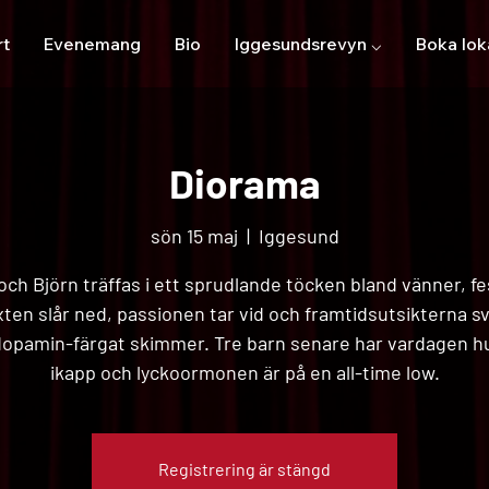
rt
Evenemang
Bio
Iggesundsrevyn ⌵
Boka lok
Diorama
sön 15 maj
  |  
Iggesund
och Björn träffas i ett sprudlande töcken bland vänner, f
ixten slår ned, passionen tar vid och framtidsutsikterna sv
dopamin-färgat skimmer. Tre barn senare har vardagen h
ikapp och lyckoormonen är på en all-time low.
Registrering är stängd