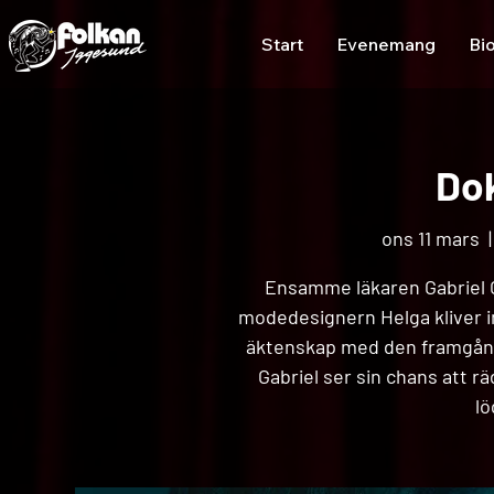
Start
Evenemang
Bi
Dok
ons 11 mars
  |
Ensamme läkaren Gabriel Gla
modedesignern Helga kliver in 
äktenskap med den framgångs
Gabriel ser sin chans att rä
lö