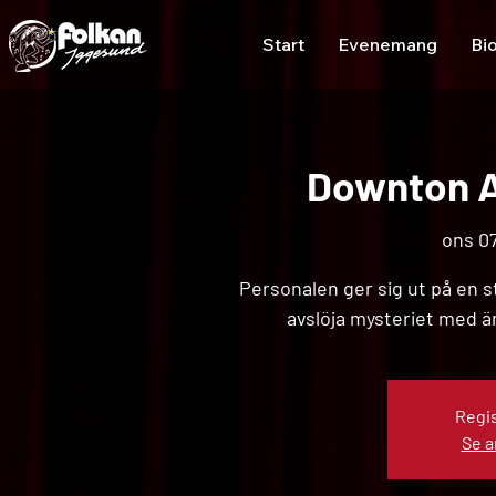
Start
Evenemang
Bi
Downton A
ons 07
Personalen ger sig ut på en st
avslöja mysteriet med än
Regis
Se 