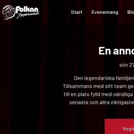
Start
Evenemang
Bi
En anno
sön 27
Den legendariska familjen 
Tillsammans med sitt team ger
till en plats fylld med oändli
senaste och allra viktigast
Regis