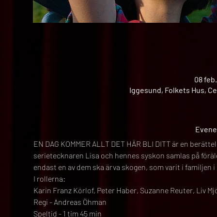
08 feb
Iggesund, Folkets Hus, Ce
Evene
EN DAG KOMMER ALLT DET HÄR BLI DITT är en berättelse 
serietecknaren Lisa och hennes syskon samlas på föräldra
endast en av dem ska ärva skogen, som varit i familjen i 
I rollerna:
Karin Franz Körlof, Peter Haber, Suzanne Reuter, Liv Mj
Regi - Andreas Öhman
Speltid - 1 tim 45 min