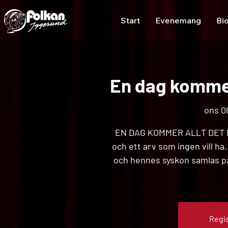
Start
Evenemang
Bi
En dag kommer 
ons 08
EN DAG KOMMER ALLT DET HÄR
och ett arv som ingen vill h
och hennes syskon samlas på
Regis