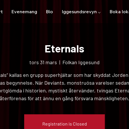
rt
Evenemang
Bio
Iggesundsrevyn ⌵
Boka lok
Eternals
tors 31 mars
  |  
Folkan Iggesund
als” kallas en grupp superhjältar som har skyddat Jorde
nas begynnelse. När Deviants, monstruösa varelser sedan
rtglömda i historien, mystiskt återvänder, tvingas Etern
återförenas för att ännu en gång försvara mänskligheten
Registration is Closed