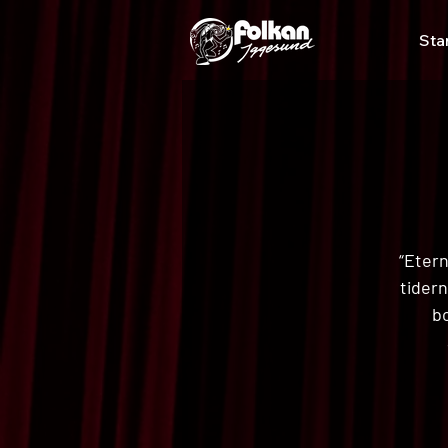
Sta
“Etern
tider
bo