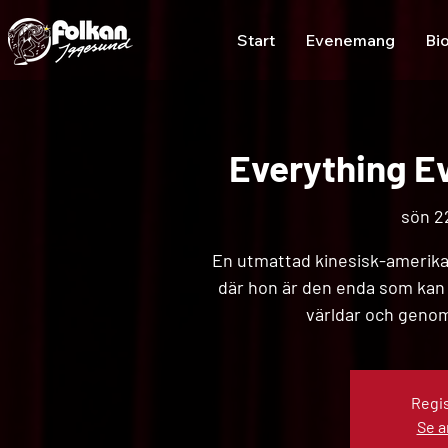
Start
Evenemang
Bi
Everything Ev
sön 2
En utmattad kinesisk-amerikan
där hon är den enda som kan
världar och genom
Regis
Se 