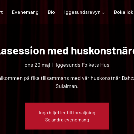
rt
Evenemang
Bio
Iggesundsrevyn ⌵
Boka lok
kasession med huskonstnär
ons 20 maj
  |  
Iggesunds Folkets Hus
älkommen på fika tillsammans med vår huskonstnär Bahz
Sulaiman.
Inga biljetter till försäljning
Se andra evenemang