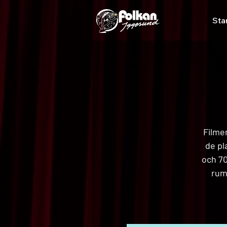
Sta
Filme
de pl
och 70
rum