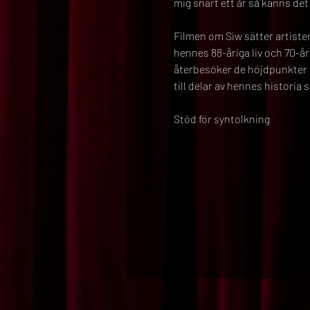
mig snart ett år så känns det 
Filmen om Siw sätter artiste
hennes 88-åriga liv och 70-år
återbesöker de höjdpunkter s
till delar av hennes historia 
Stöd för syntolkning