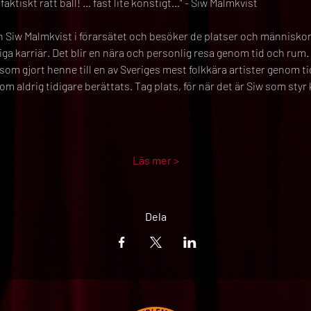
faktiskt rätt ball! … fast lite konstigt…" - Siw Malmkvist
n Siw Malmkvist i förarsätet och besöker de platser och människor
iga karriär. Det blir en nära och personlig resa genom tid och rum.
om gjort henne till en av Sveriges mest folkkära artister genom ti
som aldrig tidigare berättats. Tag plats, för när det är Siw som styr
Läs mer >
Dela