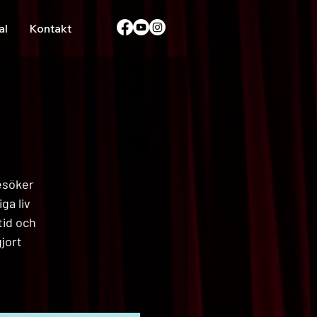
al
Kontakt
esöker
ga liv
tid och
jort