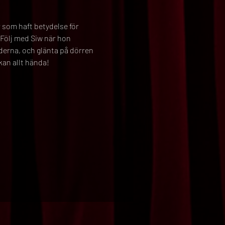
 som haft betydelse för 
 Följ med Siw när hon 
derna, och glänta på dörren 
 kan allt hända!