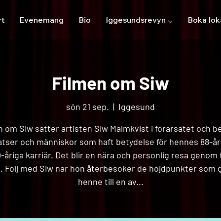
rt
Evenemang
Bio
Iggesundsrevyn ⌵
Boka lok
Filmen om Siw
sön 21 sep.
  |  
Iggesund
n om Siw sätter artisten Siw Malmkvist i förarsätet och b
atser och människor som haft betydelse för hennes 88-åri
-åriga karriär. Det blir en nära och personlig resa genom 
. Följ med Siw när hon återbesöker de höjdpunkter som g
henne till en av...