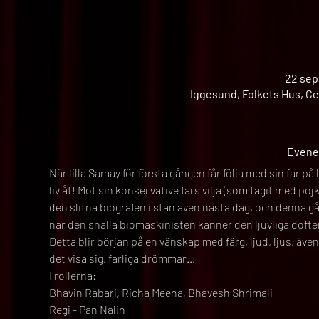
22 sep
Iggesund, Folkets Hus, Ce
Evene
När lilla Samay för första gången får följa med sin far på 
liv åt! Mot sin konservative fars vilja (som tagit med pojk
den slitna biografen i stan även nästa dag, och denna gå
när den snälla biomaskinisten känner den ljuvliga dofte
Detta blir början på en vänskap med färg, ljud, ljus, äve
det visa sig, farliga drömmar...
I rollerna:
Bhavin Rabari, Richa Meena, Bhavesh Shrimali
Regi - Pan Nalin