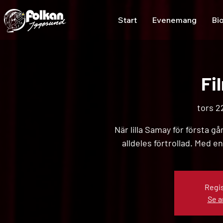
Start
Evenemang
Bi
Fi
tors 2
När lilla Samay för första gå
alldeles förtrollad. Med en
Regis
Se 