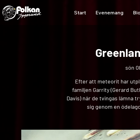
Start
Evenemang
Bi
Greenlan
sön 08
Efter att meteorit har utpl
familjen Garrity (Gerard Bu
Davis) när de tvingas lämna t
sig genom en ödelagd 