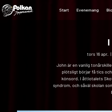
Start
Evenemang
Bi
I
tors 16 apr.
  |
John är en vanlig tonårskille
plötsligt börjar få tics oc
könsord. I åttiotalets Sko
syndrom, och såväl skolan som