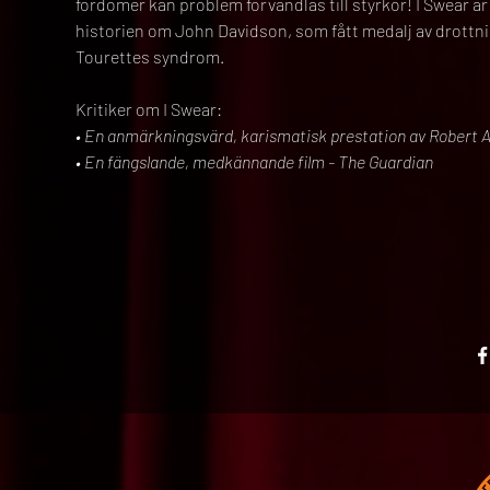
fördömer kan problem förvandlas till styrkor! I Swear är
historien om John Davidson, som fått medalj av drottning 
Tourettes syndrom.
Kritiker om I Swear:
• En anmärkningsvärd, karismatisk prestation av Robert A
• En fängslande, medkännande film - The Guardian