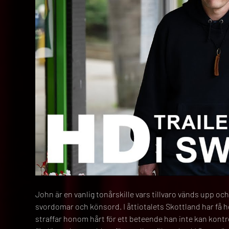
John är en vanlig tonårskille vars tillvaro vänds upp och n
svordomar och könsord. I åttiotalets Skottland har få 
straffar honom hårt för ett beteende han inte kan kontr