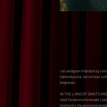
I en avlägsen irländsk by tvi
hämndlystna  terrorister och 
begravas.

IN THE LAND OF SAINTS AND 
med Oscarsnominerade Liam N
Inisherin), Oscarsnominerade