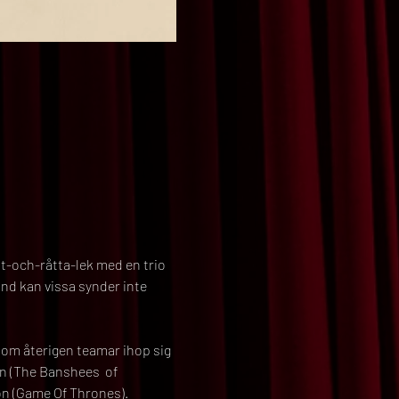
tt-och-råtta-lek med en trio 
and kan vissa synder inte 
m återigen teamar ihop sig 
 (The Banshees  of 
on (Game Of Thrones).