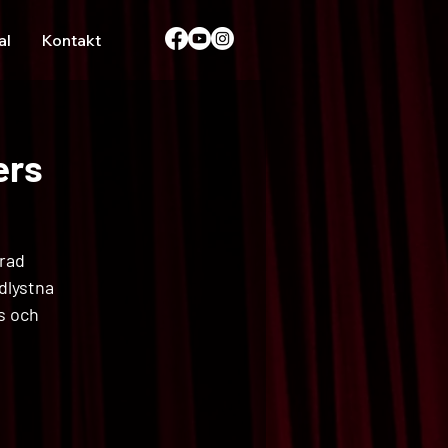
al
Kontakt
ers
erad
dlystna
ns och