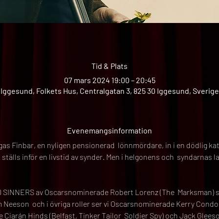
Tid & Plats
07 mars 2024 19:00 – 20:45
Iggesund, Folkets Hus, Centralgatan 3, 825 30 Iggesund, Sverige
Evenemangsinformation
ngas Finbar, en nyligen pensionerad  lönnmördare, in i en dödlig ka
ställs inför en livstid av synder. Men i helgonens och  syndarnas l
SINNERS av Oscarsnominerade Robert Lorenz (The  Marksman) so
eeson  och i övriga roller ser vi Oscarsnominerade Kerry Condon
 Ciarán Hinds (Belfast, Tinker Tailor  Soldier Spy) och Jack Glees