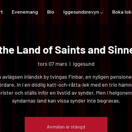
rt
Evenemang
Bio
Iggesundsrevyn ⌵
Boka lok
 the Land of Saints and Sinn
tors 07 mars
  |  
Iggesund
n avlägsen irländsk by tvingas Finbar, en nyligen pension
rdare, in i en dödlig katt-och-råtta-lek med en trio hämn
rister och ställs inför en livstid av synder. Men i helgone
syndarnas land kan vissa synder inte begravas.
Anmälan är stängd