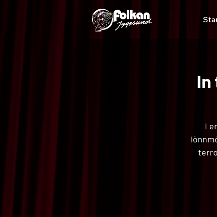
Sta
In
I e
lönnmö
terro