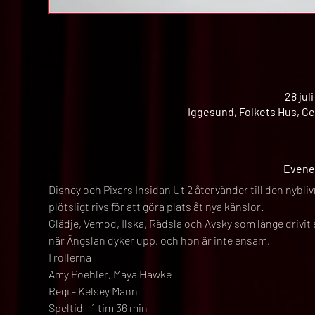
28 jul
Iggesund, Folkets Hus, Ce
Evene
Disney och Pixars Insidan Ut 2 återvänder till den nyb
plötsligt rivs för att göra plats åt nya känslor.
Glädje, Vemod, Ilska, Rädsla och Avsky som länge drivit
när Ängslan dyker upp, och hon är inte ensam.
I rollerna
Amy Poehler, Maya Hawke
Regi - Kelsey Mann
Speltid - 1 tim 36 min