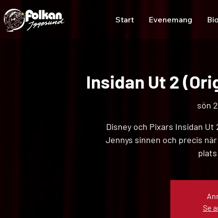
Start
Evenemang
Bi
Insidan Ut 2 (Or
sön 28
Disney och Pixars Insidan Ut 
Jennys sinnen och precis när 
plats
Anm
Se 