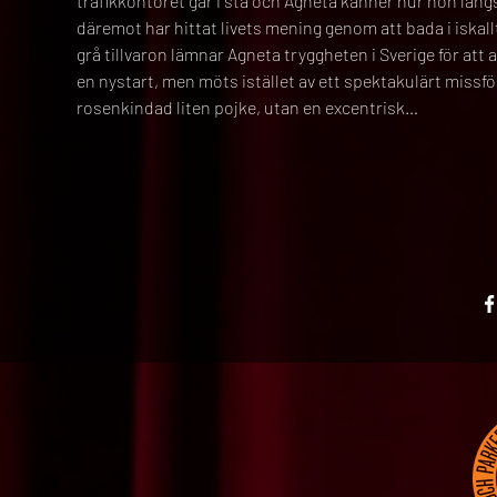
trafikkontoret går i stå och Agneta känner hur hon långs
däremot har hittat livets mening genom att bada i iskallt 
grå tillvaron lämnar Agneta tryggheten i Sverige för at
en nystart, men möts istället av ett spektakulärt missfö
rosenkindad liten pojke, utan en excentrisk…