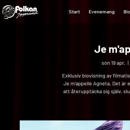
Start
Evenemang
Bi
Je m'ap
sön 19 apr.
  | 
Exklusiv biovisning av filma
Je m'appelle Agneta. Det är 
att återupptäcka sig själv, slu