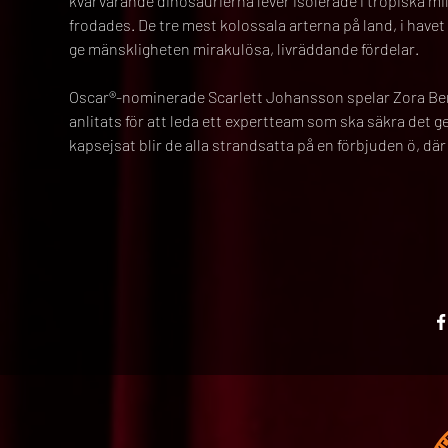
kvarvarande dinosaurierna lever isolerade i tropiska mi
frodades. De tre mest kolossala arterna på land, i havet 
ge mänskligheten mirakulösa, livräddande fördelar.
Oscar®-nominerade Scarlett Johansson spelar Zora Benn
anlitats för att leda ett expertteam som ska säkra det g
kapsejsat blir de alla strandsatta på en förbjuden ö, d