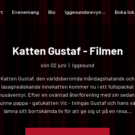
rt
Evenemang
Bio
Iggesundsrevyn ⌵
Boka lok
Katten Gustaf - Filmen
sön 02 juni
  |  
Iggesund
Katten Gustaf, den världsberömda måndagshatande och
lasagneälskande innekatten kommer nu i ett fullspäckat
usäventyr. Efter en oväntad återförening med sin sedan
vunne pappa - gatukatten Vic - tvingas Gustaf och hans vä
lämna sitt bortskämda liv för att ge sig ut på en resa...