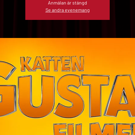
Anmälan är stängd
Se andra evenemang