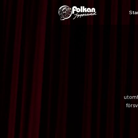
Sta
utomh
förs