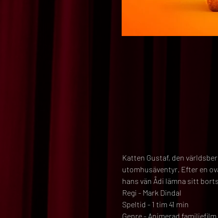
Katten Gustaf, den världsbe
utomhusäventyr. Efter en ovä
hans vän Ådi lämna sitt borts
Regi - Mark Dindal
Speltid - 1 tim 41 min
Genre - Animerad familjefilm