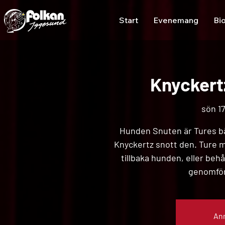
Start
Evenemang
Bi
Knyckert
sön 17
Hunden Snuten är Tures bä
Knyckertz snott den. Ture må
tillbaka hunden, eller behå
genomföra
Anm