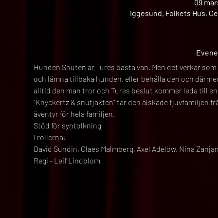
09 mars
Iggesund, Folkets Hus, Ce
Evene
Hunden Snuten är Tures bästa vän. Men det verkar som fa
och lämna tillbaka hunden, eller behålla den och därmed 
alltid den man tror och Tures beslut kommer leda till en
"Knyckertz & snutjakten" tar den älskade tjuvfamiljen fr
äventyr för hela familjen.
Stöd för syntolkning
I rollerna:
David Sundin, Claes Malmberg, Axel Adelöw, Nina Zanja
Regi - Leif Lindblom