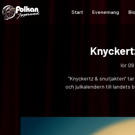
Start
Evenemang
Bi
Knyckert
lör 09
"Knyckertz & snutjakten" tar
och julkalendern till landets 