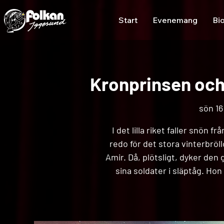
Start
Evenemang
Bi
Kronprinsen och
sön 16
I det lilla riket faller snön 
redo för det stora vinterbröl
Amir. Då, plötsligt, dyker d
sina soldater i släptåg. Hon