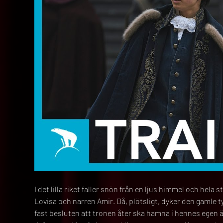
I det lilla riket faller snön från en ljus himmel och hela
Lovisa och narren Amir. Då, plötsligt, dyker den gamle
fast besluten att tronen åter ska hamna i hennes egen ät