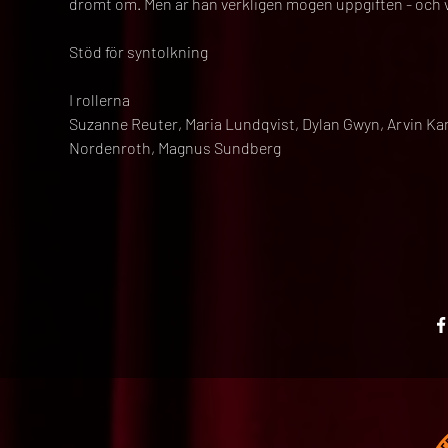
drömt om. Men är han verkligen mogen uppgiften - och 
Stöd för syntolkning
I rollerna
Suzanne Reuter, Maria Lundqvist, Dylan Gwyn, Arvin Kan
Nordenroth, Magnus Sundberg