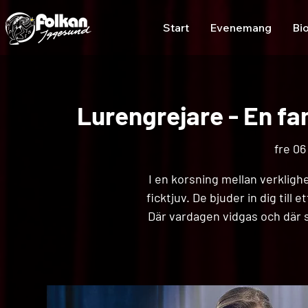
Start
Evenemang
Bi
Lurengrejare - En fam
fre 06
I en korsning mellan verklighe
ficktjuv. De bjuder in dig till
Där vardagen vidgas och där s