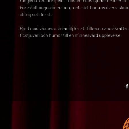
rådgivare om ficktjuvar. Tillsammans bjuder de in er att 
Föreställningen är en berg-och-dal-bana av överrasknin
aldrig sett förut. 
Bjud med vänner och familj för att tillsammans skratta 
ficktjuveri och humor till en minnesvärd upplevelse. 