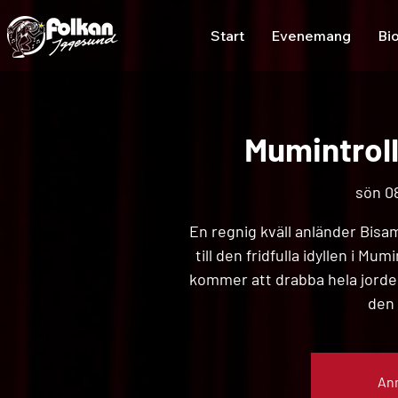
Start
Evenemang
Bi
Mumintroll
sön 08
En regnig kväll anländer Bisa
till den fridfulla idyllen i M
kommer att drabba hela jorde
den 
Anm