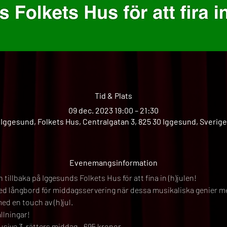
Tid & Plats
09 dec. 2023 19:00 – 21:30
Iggesund, Folkets Hus, Centralgatan 3, 825 30 Iggesund, Sverige
Evenemangsinformation
tillbaka på Iggesunds Folkets Hus för att fina in (h)julen!
med långbord för middagsservering när dessa musikaliska genier med
d en touch av (h)jul.
llningar!
usive 3-rätters middag - 695 kronor