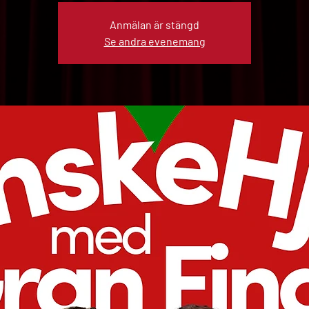
Anmälan är stängd
Se andra evenemang