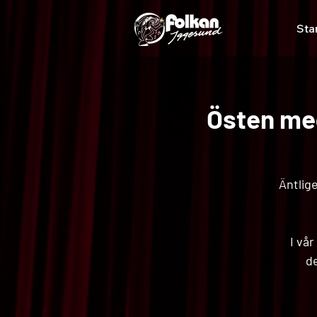
Sta
Östen med
Äntlig
I vå
de