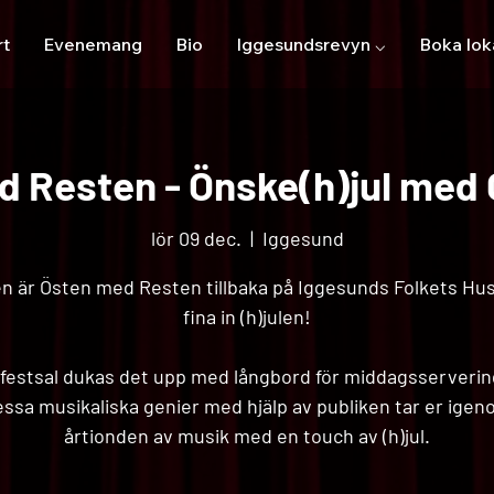
rt
Evenemang
Bio
Iggesundsrevyn ⌵
Boka lok
 Resten - Önske(h)jul med 
lör 09 dec.
  |  
Iggesund
en är Östen med Resten tillbaka på Iggesunds Folkets Hus 
fina in (h)julen!
r festsal dukas det upp med långbord för middagsserverin
ssa musikaliska genier med hjälp av publiken tar er ige
årtionden av musik med en touch av (h)jul.