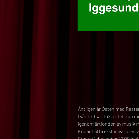
Äntligen är Östen med Resten 
I vår festsal dukas det upp 
igenom årtionden av musik me
Endast åtta exklusiva förestä
Fredag 1 december 19.00 inkl