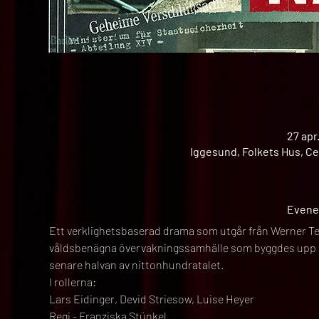
27 apr
Iggesund, Folkets Hus, Ce
Evene
Ett verklighetsbaserad drama som utgår från Werner Tesk
våldsbenägna övervakningssamhälle som byggdes upp i 
senare halvan av nittonhundratalet.
I rollerna:
Lars Eidinger, Devid Striesow, Luise Heyer
Regi - Franziska Stünkel