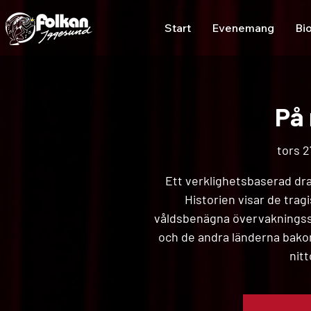
Start
Evenemang
Bi
På 
tors 2
Ett verklighetsbaserad dr
Historien visar de trag
våldsbenägna övervakningss
och de andra länderna bako
nit