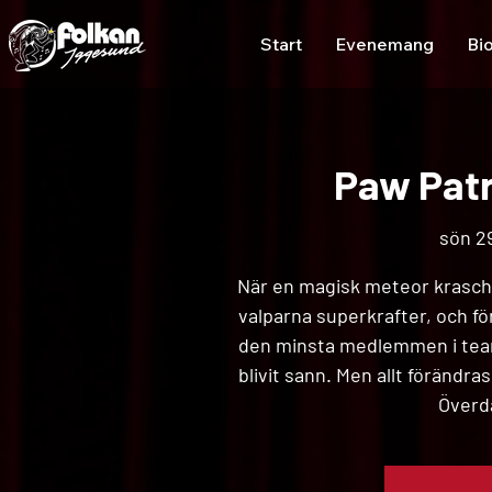
Start
Evenemang
Bi
Paw Patr
sön 29
När en magisk meteor kraschl
valparna superkrafter, och f
den minsta medlemmen i team
blivit sann. Men allt förändr
Överd