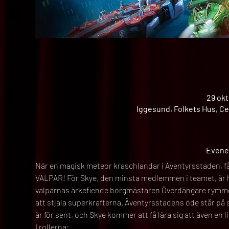
29 okt
Iggesund, Folkets Hus, Ce
Evene
När en magisk meteor kraschlandar i Äventyrsstaden, få
VALPAR! För Skye, den minsta medlemmen i teamet, är he
valparnas ärkefiende borgmästaren Överdängare rymmer 
att stjäla superkrafterna. Äventyrsstadens öde står på
är för sent, och Skye kommer att få lära sig att även en l
I rollerna: