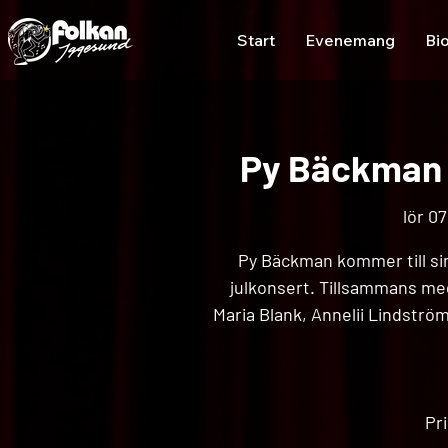
Start
Evenemang
Bi
Py Bäckman -
lör 07
Py Bäckman kommer till si
julkonsert. Tillsammans me
Maria Blank, Annelii Lindstr
Pri