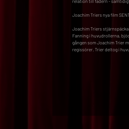
relation till fadern - samtid
Joachim Triers nya film SE
Joachim Triers stjärnspäckad
Fanning i huvudrollerna, bjöds
gången som Joachim Trier med
regissörer. Trier deltog i h