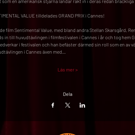
igt som en amerikansk stjärna landar rakt in i deras redan bräcklig
NTIMENTAL VALUE tilldelades GRAND PRIX i Cannes!
e film Sentimental Value, med bland andra Stellan Skarsgård, Ren
 in till huvudtävlingen i filmfestivalen i Cannes i år och tog hem Gr
verkar i festivalen och han befäster därmed sin roll som en av 
uvudtävlingen i Cannes även med…
Läs mer >
Dela