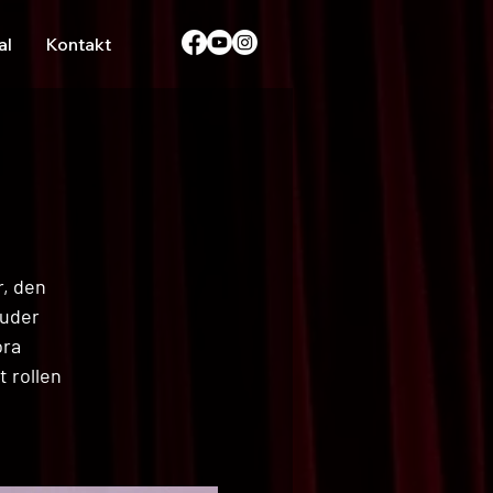
al
Kontakt
r, den
juder
ora
 rollen