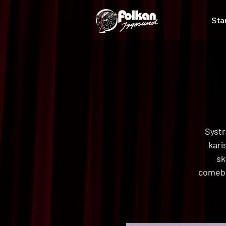
Sta
Systr
kari
sk
comeba