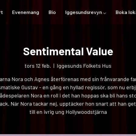
rt
Evenemang
Bio
Iggesundsrevyn ⌵
Boka lok
Sentimental Value
tors 12 feb.
  |  
Iggesunds Folkets Hus
arna Nora och Agnes återförenas med sin frånvarande fa
smatiske Gustav - en gång en hyllad regissör, som nu erb
ådespelaren Nora en roll i det han hoppas ska bli hans st
ck. När Nora tackar nej, upptäcker hon snart att han gett
till en ivrig ung Hollywoodstjärna