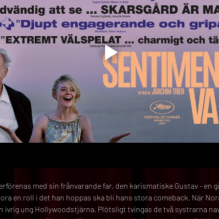
rförenas med sin frånvarande far, den karismatiske Gustav - en gå
ra en roll i det han hoppas ska bli hans stora comeback. När Nor
 en ivrig ung Hollywoodstjärna. Plötsligt tvingas de två systrarna n