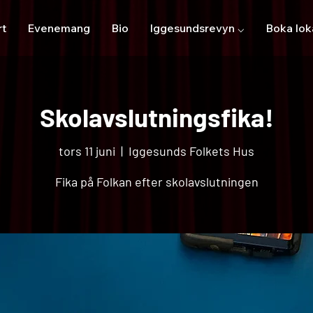
rt
Evenemang
Bio
Iggesundsrevyn ⌵
Boka lok
Skolavslutningsfika!
tors 11 juni
  |  
Iggesunds Folkets Hus
Fika på Folkan efter skolavslutningen