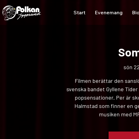
Start
Evenemang
Bi
Som
sön 22
Filmen berättar den sansl
svenska bandet Gyllene Tider 
popsensationer. Per är sko
Halmstad som finner en g
musiken med MP,