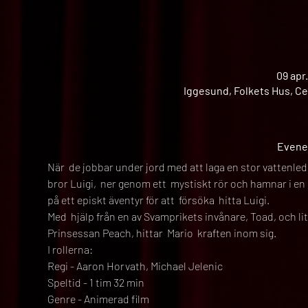
09 apr
Iggesund, Folkets Hus, Ce
Evene
När  de jobbar under jord med att laga en stor vattenled
bror Luigi,  ner genom ett  mystiskt rör och hamnar i en 
på ett episkt äventyr för att  försöka  hitta Luigi.
Med  hjälp från en av Svamprikets invånare, Toad, och lit
Prinsessan Peach, hittar  Mario  kraften inom sig.
I rollerna:
Regi - Aaron Horvath, Michael Jelenic
Speltid - 1 tim 32 min
Genre - Animerad film