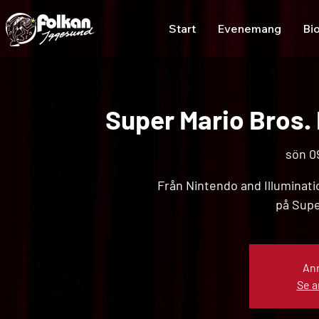
Start
Evenemang
Bi
Super Mario Bros. F
sön 09
Från Nintendo and Illuminat
på Supe
Anm
Se 