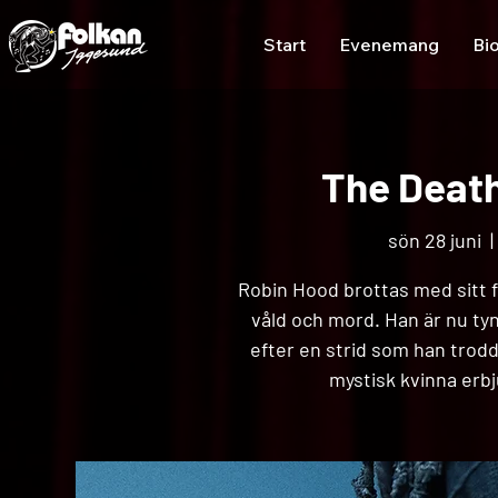
Start
Evenemang
Bi
The Death
sön 28 juni
  | 
Robin Hood brottas med sitt för
våld och mord. Han är nu tyn
efter en strid som han trodde
mystisk kvinna erbj