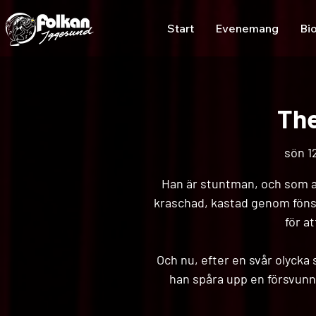
Start
Evenemang
Bi
The
sön 1
Han är stuntman, och som al
kraschad, kastad genom fönst
för a
Och nu, efter en svår olycka
han spåra upp en försvunne