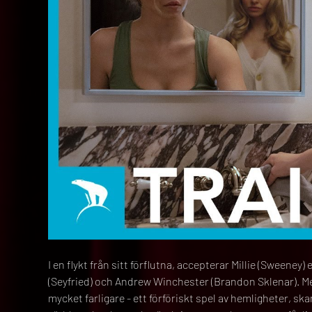
I en flykt från sitt förflutna, accepterar Millie (Sweeney
(Seyfried) och Andrew Winchester (Brandon Sklenar). Me
mycket farligare - ett förföriskt spel av hemligheter, 