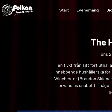
Start
Evenemang
Bi
The 
ons 21
I en flykt från sitt förflutna
inneboende hushållerska för 
Winchester (Brandon Sklenar
förvandlas snabbt till något 
h