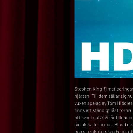
Stephen King-filmatiseringar
hjärtan. Till dem sällar sig 
vuxen spelad av Tom Hiddlest
finns ett ständigt låst torn
ett svagt golv? Vi får tillsa
sin älskade farmor. Bland de 
och sjuksköterskan Felicia (K