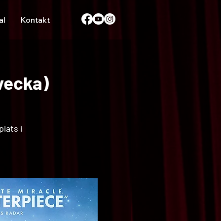
al
Kontakt
vecka)
lats i