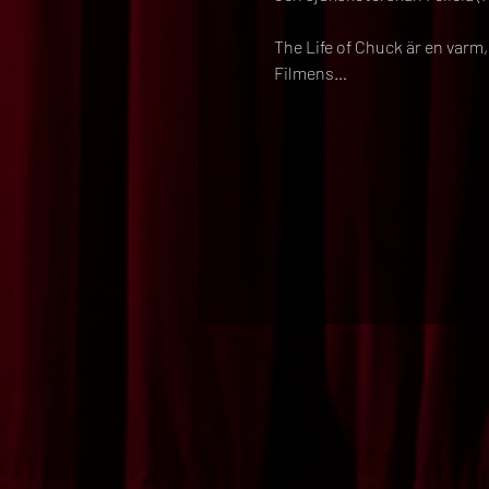
The Life of Chuck är en varm,
Filmens…