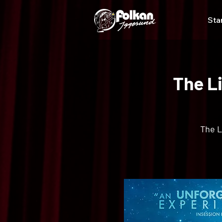
Sta
The L
The L