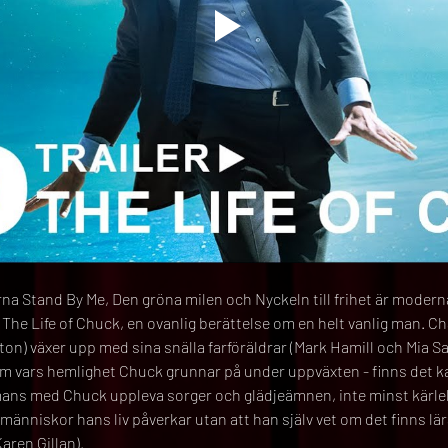
na Stand By Me, Den gröna milen och Nyckeln till frihet är modern
nu The Life of Chuck, en ovanlig berättelse om en helt vanlig man. C
on) växer upp med sina snälla farföräldrar (Mark Hamill och Mia Sa
rum vars hemlighet Chuck grunnar på under uppväxten - finns det 
mmans med Chuck uppleva sorger och glädjeämnen, inte minst kärlek
människor hans liv påverkar utan att han själv vet om det finns lär
aren Gillan).