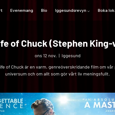
rt
Evenemang
Bio
Iggesundsrevyn ⌵
Boka lok
ife of Chuck (Stephen King-
ons 12 nov.
  |  
Iggesund
ife of Chuck är en varm, genreöverskridande film om vår p
universum och om allt som gör vårt liv meningsfullt.