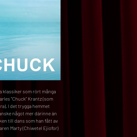
a klassiker som rört många 
harles "Chuck" Krantz (som 
ra). I det trygga hemmet 
kanske något mer därinne än 
en till dans som han fått av 
aren Marty (Chiwetel Ejiofor) 