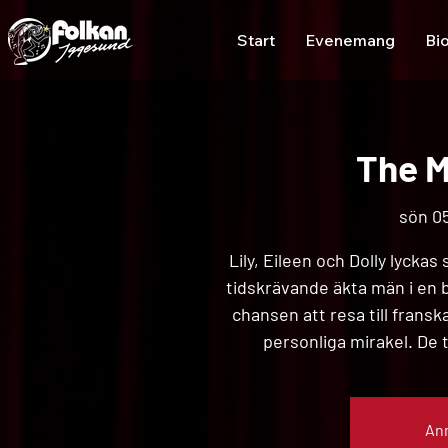
Start
Evenemang
Bi
The M
sön 05
Lily, Eileen och Dolly lycka
tidskrävande äkta män i en by
chansen att resa till frans
personliga mirakel. De 
Anm