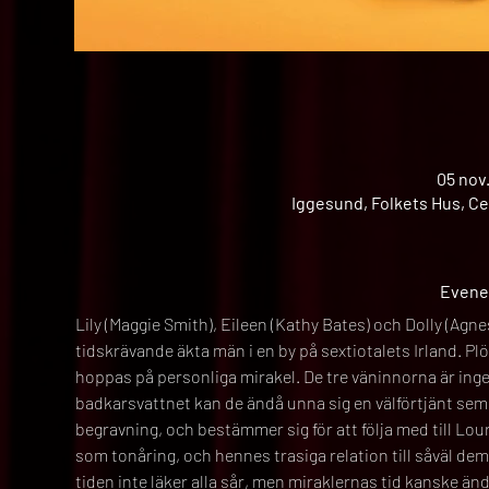
05 nov
Iggesund, Folkets Hus, Ce
Evene
Lily (Maggie Smith), Eileen (Kathy Bates) och Dolly (Agn
tidskrävande äkta män i en by på sextiotalets Irland. Plö
hoppas på personliga mirakel. De tre väninnorna är inge
badkarsvattnet kan de ändå unna sig en välförtjänt seme
begravning, och bestämmer sig för att följa med till Lou
som tonåring, och hennes trasiga relation till såväl de
tiden inte läker alla sår, men miraklernas tid kanske ändå