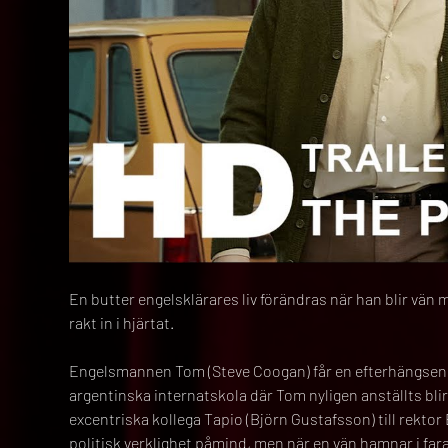
En butter engelsklärares liv förändras när han blir vä
rakt in i hjärtat.
Engelsmannen Tom (Steve Coogan) får en efterhängsen pin
argentinska internatskola där Tom nyligen anställts blir 
excentriska kollega Tapio (Björn Gustafsson) till rekto
politisk verklighet påmind, men när en vän hamnar i fara