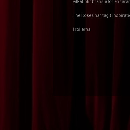
vilket blir bränsle för en t
The Roses har tagit inspirat
I rollerna