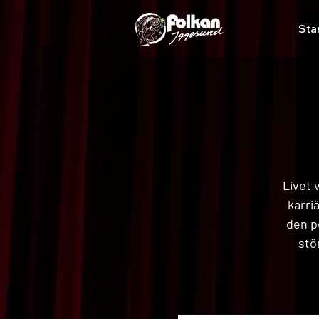
Sta
Livet 
karri
den p
stö