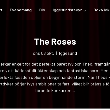
rt
Evenemang
Bio
Iggesundsrevyn ⌵
Boka lok
The Roses
ons 08 okt.
  |  
Iggesund
verkar enkelt för det perfekta paret Ivy och Theo, framgå
ärer, ett kärleksfullt äktenskap och fantastiska barn. Men
erfekta fasaden döljer en begynnande storm. När Theos k
rtdyker börjar Ivys ambitioner ta fart, vilket blir bränsle fö
tärande konkurren...