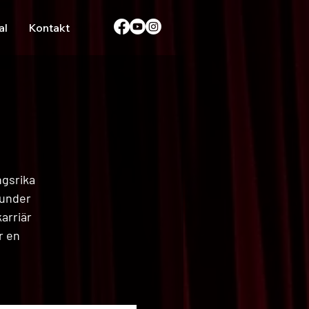
al
Kontakt
ngsrika
 under
arriär
r en