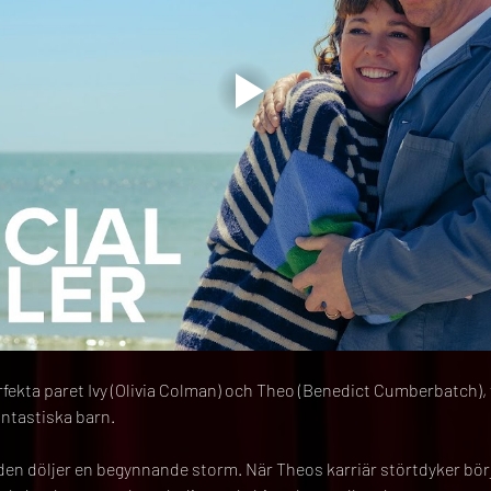
erfekta paret Ivy (Olivia Colman) och Theo (Benedict Cumberbatch), 
antastiska barn.
en döljer en begynnande storm. När Theos karriär störtdyker börjar