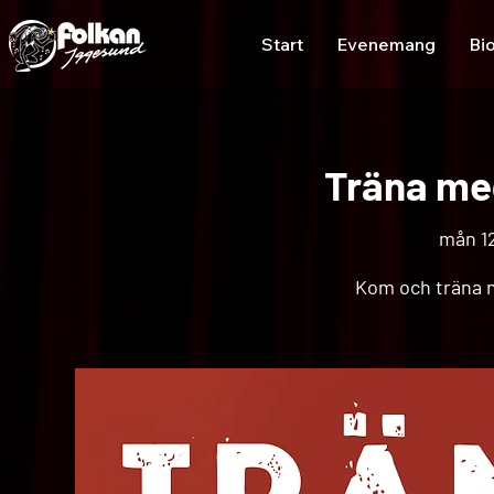
Start
Evenemang
Bi
Träna med
mån 12
Kom och träna n