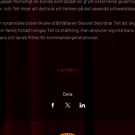
, hjälper motvilligt en bonde som dödat en grym österrikisk guvernö
e, och Tell inser att detta är ett tecken på det växande schweizis
 tyranniske österrikiske ståthållaren Gessler beordrar Tell att skju
n familj hotad tvingas Tell ta ställning. Han ansluter sig inte bara
vara sitt lands frihet för kommande generationer.
Läs mer >
Dela