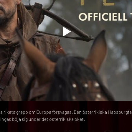
ka rikets grepp om Europa försvagas. Den österrikiska Habsburgfam
ngas böja sig under det österrikiska oket.