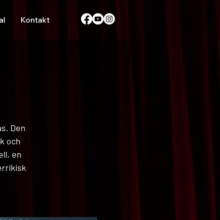
al
Kontakt
as. Den
rk och
ll, en
rrikisk