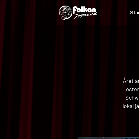
Sta
Året ä
öster
Schwe
lokal 