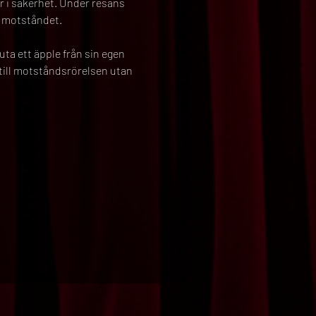
r i säkerhet. Under resans 
ka motståndet.
ta ett äpple från sin egen 
 till motståndsrörelsen utan 