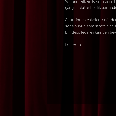
William Tell, en lokal jägare
gång ansluter fler likasinnad
Situationen eskalerar när den
sons huvud som straff. Med si
blir dess ledare i kampen be
I rollerna