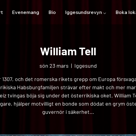
rt
Evenemang
Bio
Iggesundsrevyn ⌵
Boka lok
William Tell
sön 23 mars
  |  
Iggesund
r 1307, och det romerska rikets grepp om Europa försvag
rikiska Habsburgfamiljen strävar efter makt och mer ma
iz tvingas böja sig under det österrikiska oket. William Te
jägare, hjälper motvilligt en bonde som dödat en grym öste
guvernör i säkerhet...